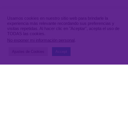
Usamos cookies en nuestro sitio web para brindarle la
experiencia más relevante recordando sus preferencias y
visitas repetidas. Al hacer clic en "Aceptar", acepta el uso de
TODAS las cookies.
No exponer mi información personal
.
Ajustes de Cookies
Accept